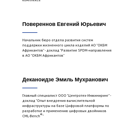
Повереннов Евгений Юрьевич
Начальник бюро отдела развития систем
поддержки жизненного цикла изделий АО "ОКБМ
Африкантов" - доклад "Развитие SPDM-направления
в АО "ОКБМ Африкантов"
Деканоидзе Эмиль Мухранович
Главный специалист ООО "Центротех-Инжиниринг" -
доклад "Опыт внедрения вычислительной
инфраструктуры на базе Цифровой платформы по
разработке и применению цифровых двойников
®
CML-Bench
"