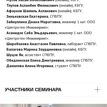
·
Тлупов Асланбек Феликсович
(онлайн), КБГУ;
·
Афаунов Шамиль Асланович
(онлайн), КБГУ;
·
Зиньковская Екатерина
, СПбПУ;
·
Зайнуллина Диана Маратовна
, инженер 1 кат. ООО
«Центротех-Инжиниринг»;
·
Асанидзе Саба Эльдарьевич
, инженер 1 кат. ООО
«Центротех-Инжиниринг»;
·
Широбокова Анастасия Павловна
, лаборант СПбПУ;
·
Балагова Марина Заурдиновна
(онлайн), КБГУ;
·
Шуцзе Ян
, ассистент СПбПУ;
·
Обедзинская Елена Дмитриевна
, инженер СПбПУ;
·
Данилова Алена Игоревна
, студент СПбПУ.
УЧАСТНИКИ СЕМИНАРА