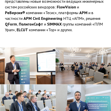
представлены новые возможности ведущих инженерных
систем российских вендоров:
FlowVision
и
РеВерсия®
компании «Тесис», платформы
APM
и в
частности
APM Civil Engineering
НТЦ «АПМ», решения
QForm
,
ПолигонСофт
и
SIMMAX
группы компаний «ПЛМ
Урал»,
ELCUT
компании «Тор» и других.