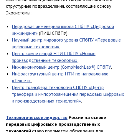
структурные подразделения, составляющие основу
Экосистемы:
Передовая инженерная школа СПбПУ «Цифровой
инжиниринг»
(ПИШ СПбПУ),
Научный центр мирового уровня СПбПУ «Передовые
цифровые технологии»
,
Центр компетенций НТИ СПбПУ «Новые
производственные технологии»
,
Инжиниринговый центр (CompMechLab®) СПбПУ
,
Инфраструктурный центр НТИ по направлению
«Технет»
,
Центр трансфера технологий СПбПУ «Центр
трансфера и импортозамещения передовых цифровых
и производственных технологий»
.
Технологическое лидерство
России на основе
передовых цифровых и производственных
технологий
стало предметом обсуждения для