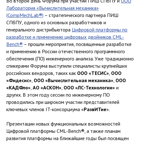
Во второй день Форума при участии ПИШ СПбПУ и
ООО
Лаборатория «Вычислительная механика»
(CompMechLab®)
– стратегического партнера ПИШ
СПбПУ, одного из основных разработчиков и
генерального дистрибьютора
Цифровой платформы по
разработке и применению цифровых двойников CML-
Bench®
– прошли мероприятия, посвященные разработке
и применению в России отечественного программного
обеспечения (ПО) инженерного анализа. Уже традиционно
спикерами Форума выступили специалисты крупнейших
российских вендоров, таких как
ООО «ТЕСИС»
,
ООО
«Фидесис»
,
ООО «Вычислительная механика»
,
ООО
«КАДФло»
,
АО «АСКОН»
,
ООО «ЛС-Технологии»
и
других. В этом году сессии по инженерному ПО
проводились при широком участии представителей
ключевых членов IT-консорциума «
РазвИТие
».
Презентации новых функциональных возможностей
Цифровой платформы CML-Bench®, а также планам
развития платформы на ближайшие годы был посвящен