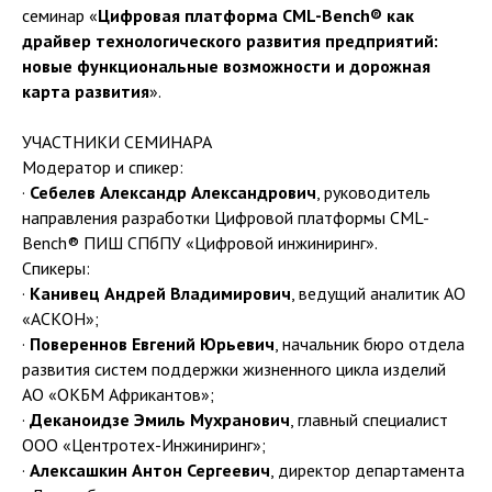
семинар «
Цифровая платформа CML-Bench® как
драйвер технологического развития предприятий:
новые функциональные возможности и дорожная
карта развития
».
УЧАСТНИКИ СЕМИНАРА
Модератор и спикер:
·
Себелев Александр Александрович
, руководитель
направления разработки Цифровой платформы CML-
Bench® ПИШ СПбПУ «Цифровой инжиниринг».
Спикеры:
·
Канивец Андрей Владимирович
, ведущий аналитик АО
«АСКОН»;
·
Повереннов Евгений Юрьевич
, начальник бюро отдела
развития систем поддержки жизненного цикла изделий
АО «ОКБМ Африкантов»;
·
Деканоидзе Эмиль Мухранович
, главный специалист
ООО «Центротех-Инжиниринг»;
·
Алексашкин Антон Сергеевич
, директор департамента