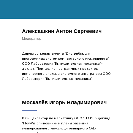
Алексашкин Антон Сергеевич
Модератор
Директор департамента "Дистрибьюция
программных систем компьютерного инжиниринга"
ООО Лаборатория "Вычислительная механика" -
доклад "Портфолио программных продуктов
инженерного анализа системного интегратора ООО
Лаборатория "Вычислительная механика"
Москалёв Игорь Владимирович
К.т.н., директор по маркетингу ООО "ТЕСИС" - доклад
"FlowVision - новинки и планы развития
универсального междисциплинарного CAE-