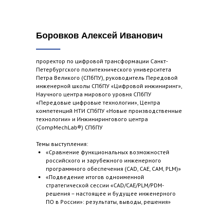
Боровков Алексей Иванович
проректор по цифровой трансформации Санкт-
Петербургского политехнического университета
Петра Великого (СПбПУ), руководитель Передовой
инженерной школы СПбПУ «Цифровой инжиниринг»,
Научного центра мирового уровня СПбПУ
«Передовые цифровые технологии», Центра
компетенций НТИ СПбПУ «Новые производственные
технологии» и Инжинирингового центра
(CompMechLab®) СПбПУ
Темы выступления:
«Сравнение функциональных возможностей
российского и зарубежного инженерного
программного обеспечения (CAD, САЕ, САМ, PLM)»
«Подведение итогов одноименной
стратегической сессии «CAD/CAE/PLM/PDM-
решения – настоящее и будущее инженерного
ПО в России»: результаты, выводы, решения»