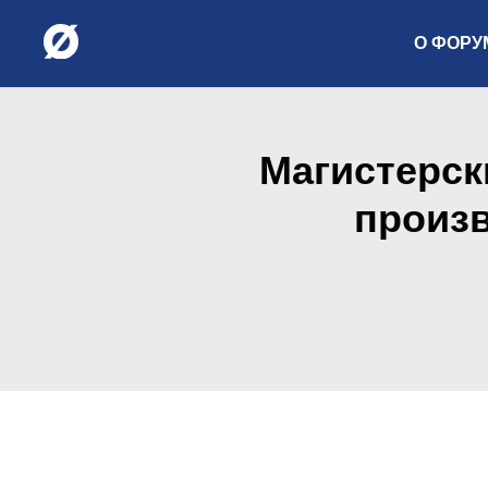
О ФОРУ
Магистерск
произ