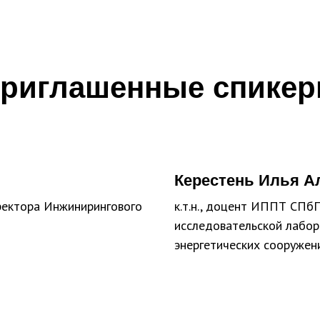
риглашенные спике
Керестень Илья А
ректора Инжинирингового
к.т.н., доцент ИППТ СПб
исследовательской лабо
энергетических сооружен