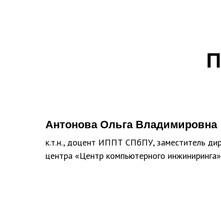
П
Антонова Ольга Владимировна
к.т.н., доцент ИППТ СПбПУ, заместитель ди
центра «Центр компьютерного инжиниринга»